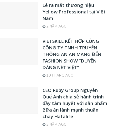
Lễ ra mắt thương hiệu
Yellow Professional tại Việt
Nam
2 NĂM AGO
VIETSKILL KẾT HỢP CÙNG
CÔNG TY TNHH TRUYỀN
THÔNG AN AN MANG ĐẾN
FASHION SHOW “DUYÊN
DÁNG NÉT VIỆT”
10 THÁNG AGO
CEO Ruby Group Nguyễn
Quế Anh chia sẻ hành trình
đầy tâm huyết với sản phẩm
Bữa ăn lành mạnh thuần
chay Hafalife
3 NĂM AGO