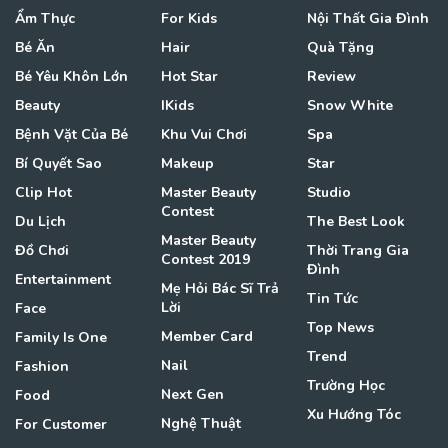
Ẩm Thực
For Kids
Nội Thất Gia Đình
Bé Ăn
Hair
Quà Tặng
Bé Yêu Khôn Lớn
Hot Star
Review
Beauty
IKids
Snow White
Bệnh Vặt Của Bé
Khu Vui Chơi
Spa
Bí Quyết Sao
Makeup
Star
Clip Hot
Master Beauty
Studio
Contest
Du Lịch
The Best Look
Master Beauty
Đồ Chơi
Thời Trang Gia
Contest 2019
Đình
Entertainment
Mẹ Hỏi Bác Sĩ Trả
Tin Tức
Lời
Face
Top News
Member Card
Family Is One
Trend
Nail
Fashion
Trường Học
Next Gen
Food
Xu Hướng Tóc
Nghệ Thuật
For Customer