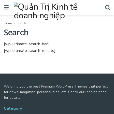
Home
Search
Search
[wp-ultimate-search-bar]
[wp-ultimate-search-results]
We bring you the best Premium WordPress Themes that perfect
for news, magazine, personal blog, etc. Check our landing page
for details.
Category