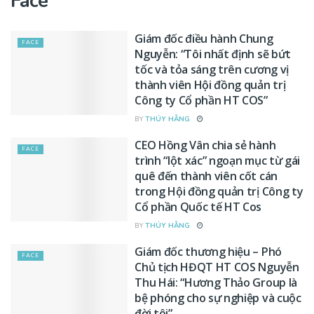
Face
Giám đốc điều hành Chung
FACE
Nguyễn: “Tôi nhất định sẽ bứt
tốc và tỏa sáng trên cương vị
thành viên Hội đồng quản trị
Công ty Cổ phần HT COS”
BY
THÚY HẰNG
CEO Hồng Vân chia sẻ hành
FACE
trình “lột xác” ngoạn mục từ gái
quê đến thành viên cốt cán
trong Hội đồng quản trị Công ty
Cổ phần Quốc tế HT Cos
BY
THÚY HẰNG
Giám đốc thương hiệu – Phó
FACE
Chủ tịch HĐQT HT COS Nguyễn
Thu Hái: “Hương Thảo Group là
bệ phóng cho sự nghiệp và cuộc
đời tôi”