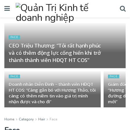
FACE
CEO Triệu Thương: “Tôi rất hạnh phúc
và có thêm động lực cống hiến khi trở
thành thành viên HĐQT HT COS”
FACE
FACE
Doanh nhân Diễn Đinh – thành viên HĐQT
Giám đốc 
HT COS: “Càng gắn bó với Hương Thảo, tôi
“Hương Th
càng có thêm niềm tin vào giá trị mình
đường dẫn 
nhận được và cho đi”
mới”
Home
Category
Hair
Face