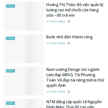
Hoàng Thị Thảo: Bỏ việc quản lý
FACE
lương cao mở chuỗi cửa hàng
sữa – đồ trẻ em
BY
THÚY HẰNG
Bước nhỏ đến thành công
FACE
BY
THÚY HẰNG
Nam vương Design tóc ngành
FACE
Làm đẹp ĐBSCL Tải Phương
Toàn: Vẻ đẹp tài năng mới là thứ
quyết định
BY
THÚY HẰNG
NTM đẳng cấp quốc tế Nguyễn
FACE
Đình Niên: Thái độ tạo nên