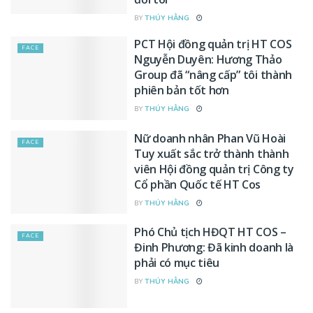
BY
THÚY HẰNG
PCT Hội đồng quản trị HT COS
FACE
Nguyễn Duyên: Hương Thảo
Group đã “nâng cấp” tôi thành
phiên bản tốt hơn
BY
THÚY HẰNG
Nữ doanh nhân Phan Vũ Hoài
FACE
Tuy xuất sắc trở thành thành
viên Hội đồng quản trị Công ty
Cổ phần Quốc tế HT Cos
BY
THÚY HẰNG
Phó Chủ tịch HĐQT HT COS –
FACE
Đinh Phương: Đã kinh doanh là
phải có mục tiêu
BY
THÚY HẰNG