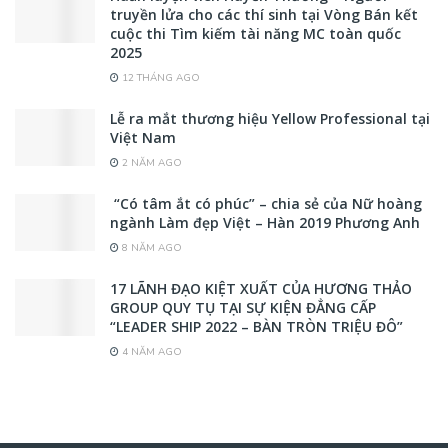
truyền lửa cho các thí sinh tại Vòng Bán kết
cuộc thi Tìm kiếm tài năng MC toàn quốc
2025
12 THÁNG AGO
Lễ ra mắt thương hiệu Yellow Professional tại
Việt Nam
2 NĂM AGO
“Có tâm ắt có phúc” – chia sẻ của Nữ hoàng
ngành Làm đẹp Việt – Hàn 2019 Phương Anh
8 NĂM AGO
17 LÃNH ĐẠO KIỆT XUẤT CỦA HƯƠNG THẢO
GROUP QUY TỤ TẠI SỰ KIỆN ĐẲNG CẤP
“LEADER SHIP 2022 – BÀN TRÒN TRIỆU ĐÔ”
4 NĂM AGO