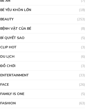
BÉ ĂN
(7)
BÉ YÊU KHÔN LỚN
(18)
BEAUTY
(253)
BỆNH VẶT CỦA BÉ
(8)
BÍ QUYẾT SAO
(5)
CLIP HOT
(3)
DU LỊCH
(6)
ĐỒ CHƠI
(3)
ENTERTAINMENT
(33)
FACE
(26)
FAMILY IS ONE
(5)
FASHION
(63)