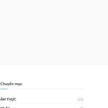
Chuyên mục
ẨM THỰC
(25)