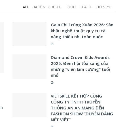
ALL
BABY & TODDLER
FOOD
HEALTH
LIFESTYLE
Gala Chill cùng Xuân 2026: Sân
khấu nghệ thuật quy tụ tài
năng thiếu nhi toàn quốc
Diamond Crown Kids Awards
2025: Đêm hội tỏa sáng của
những “viên kim cương” tuổi
nhỏ
VIETSKILL KẾT HỢP CÙNG
CÔNG TY TNHH TRUYỀN
nh
THÔNG AN AN MANG ĐẾN
FASHION SHOW “DUYÊN DÁNG
NÉT VIỆT”