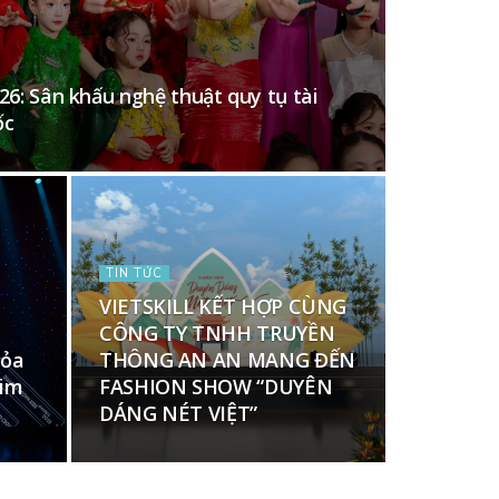
26: Sân khấu nghệ thuật quy tụ tài
ốc
TIN TỨC
VIETSKILL KẾT HỢP CÙNG
CÔNG TY TNHH TRUYỀN
tỏa
THÔNG AN AN MANG ĐẾN
kim
FASHION SHOW “DUYÊN
DÁNG NÉT VIỆT”