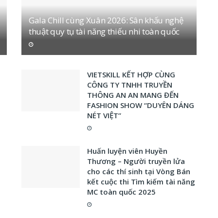
Gala Chill cùng Xuân 2026: Sân khấu nghệ
thuật quy tụ tài năng thiếu nhi toàn quốc
VIETSKILL KẾT HỢP CÙNG
CÔNG TY TNHH TRUYỀN
THÔNG AN AN MANG ĐẾN
FASHION SHOW “DUYÊN DÁNG
NÉT VIỆT”
Huấn luyện viên Huyền
Thương – Người truyền lửa
cho các thí sinh tại Vòng Bán
kết cuộc thi Tìm kiếm tài năng
MC toàn quốc 2025