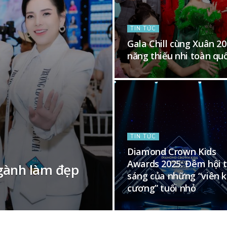
TIN TỨC
Gala Chill cùng Xuân 20
năng thiếu nhi toàn qu
TIN TỨC
Diamond Crown Kids
Awards 2025: Đêm hội 
gành làm đẹp
sáng của những “viên 
cương” tuổi nhỏ