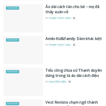
Áo dài cách tân cho bé – mẹ đã
FASHION
thấy xuân về
BY
PHẠM THÙY LINH
Amilo Kid&Family: Dám khác biệt
FASHION
BY
PHẠM THÙY LINH
Tiểu công chúa xứ Thanh duyên
FASHION
dáng trong tà áo dài cách điệu
BY
NGUYỄN HIỂN
Vest Remizio chạm ngõ thành
FASHION