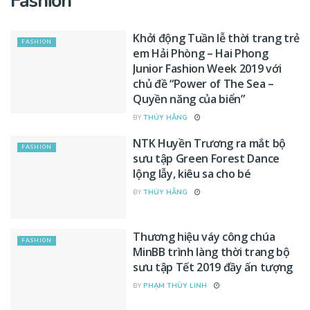
Fashion
Khởi động Tuần lễ thời trang trẻ
FASHION
em Hải Phòng – Hai Phong
Junior Fashion Week 2019 với
chủ đề “Power of The Sea –
Quyền năng của biển”
BY
THÚY HẰNG
NTK Huyền Trương ra mắt bộ
FASHION
sưu tập Green Forest Dance
lộng lẫy, kiêu sa cho bé
BY
THÚY HẰNG
Thương hiệu váy công chúa
FASHION
MinBB trình làng thời trang bộ
sưu tập Tết 2019 đầy ấn tượng
BY
PHẠM THÙY LINH