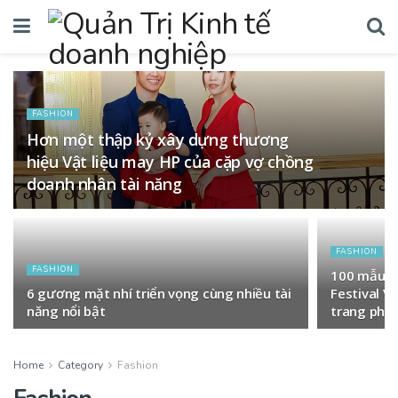
FASHION
Hơn một thập kỷ xây dựng thương
hiệu Vật liệu may HP của cặp vợ chồng
doanh nhân tài năng
FASHION
FASHION
100 mẫu nh
6 gương mặt nhí triển vọng cùng nhiều tài
Festival V
năng nổi bật
trang phụ
Home
Category
Fashion