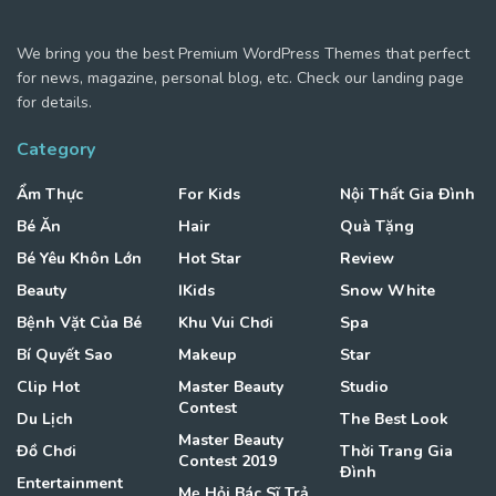
We bring you the best Premium WordPress Themes that perfect
for news, magazine, personal blog, etc. Check our landing page
for details.
Category
Ẩm Thực
For Kids
Nội Thất Gia Đình
Bé Ăn
Hair
Quà Tặng
Bé Yêu Khôn Lớn
Hot Star
Review
Beauty
IKids
Snow White
Bệnh Vặt Của Bé
Khu Vui Chơi
Spa
Bí Quyết Sao
Makeup
Star
Clip Hot
Master Beauty
Studio
Contest
Du Lịch
The Best Look
Master Beauty
Đồ Chơi
Thời Trang Gia
Contest 2019
Đình
Entertainment
Mẹ Hỏi Bác Sĩ Trả