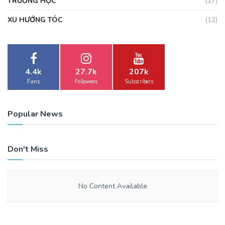
TRƯỜNG HỌC
(17)
XU HƯỚNG TÓC
(12)
4.4k
27.7k
207k
Fans
Followers
Subscribers
Popular News
Don't Miss
No Content Available