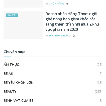
BY
THÚY HẰNG
Doanh nhân Hồng Thơm ngồi
BEAUTY
ghế nóng ban giám khảo tỏa
sáng thiên thần nhí mùa 2 khu
vực phía nam 2020
BY
ĐỖ THÙY DƯƠNG
Chuyên mục
ẨM THỰC
(25)
BÉ ĂN
(7)
BÉ YÊU KHÔN LỚN
(18)
BEAUTY
(253)
BỆNH VẶT CỦA BÉ
(8)