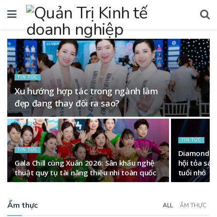
TIN TỨC
Xu hướng hợp tác trong ngành làm
đẹp đang thay đổi ra sao?
TIN TỨC
TIN TỨC
Diamond Cr
Gala Chill cùng Xuân 2026: Sân khấu nghệ
hội tỏa sá
thuật quy tụ tài năng thiếu nhi toàn quốc
tuổi nhỏ
Ẩm thực
ALL
ẨM THỰC