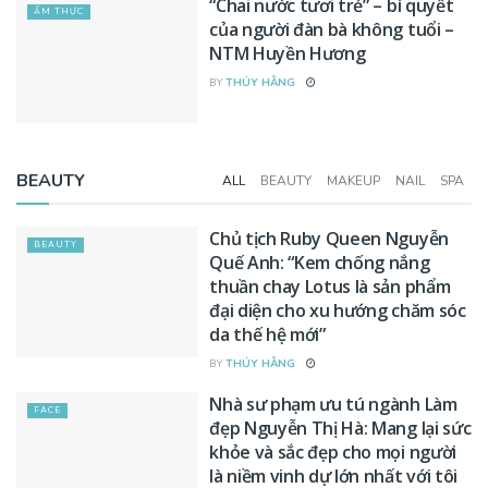
“Chai nước tươi trẻ” – bí quyết
ẨM THỰC
của người đàn bà không tuổi –
NTM Huyền Hương
BY
THÚY HẰNG
BEAUTY
ALL
BEAUTY
MAKEUP
NAIL
SPA
Chủ tịch Ruby Queen Nguyễn
BEAUTY
Quế Anh: “Kem chống nắng
thuần chay Lotus là sản phẩm
đại diện cho xu hướng chăm sóc
da thế hệ mới”
BY
THÚY HẰNG
Nhà sư phạm ưu tú ngành Làm
FACE
đẹp Nguyễn Thị Hà: Mang lại sức
khỏe và sắc đẹp cho mọi người
là niềm vinh dự lớn nhất với tôi