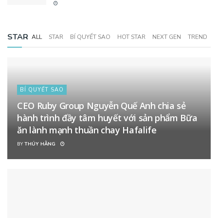
STAR
ALL
STAR
BÍ QUYẾT SAO
HOT STAR
NEXT GEN
TREND
BÍ QUYẾT SAO
CEO Ruby Group Nguyễn Quế Anh chia sẻ
hành trình đầy tâm huyết với sản phẩm Bữa
ăn lành mạnh thuần chay Hafalife
BY
THÚY HẰNG