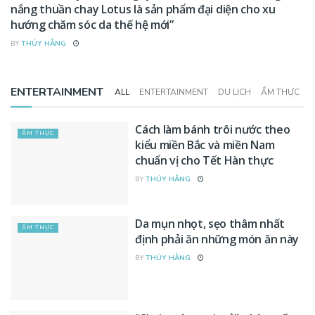
nắng thuần chay Lotus là sản phẩm đại diện cho xu
hướng chăm sóc da thế hệ mới”
BY
THÚY HẰNG
ENTERTAINMENT
ALL
ENTERTAINMENT
DU LỊCH
ẨM THỰC
Cách làm bánh trôi nước theo
ẨM THỰC
kiểu miền Bắc và miền Nam
chuẩn vị cho Tết Hàn thực
BY
THÚY HẰNG
Da mụn nhọt, sẹo thâm nhất
ẨM THỰC
định phải ăn những món ăn này
BY
THÚY HẰNG