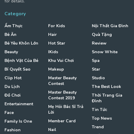
for details.
Category
Ẩm Thực
For Kids
Nội Thất Gia Đình
Bé Ăn
Hair
Quà Tặng
Bé Yêu Khôn Lớn
Hot Star
Review
Beauty
IKids
Snow White
Bệnh Vặt Của Bé
Khu Vui Chơi
Spa
Bí Quyết Sao
Makeup
Star
Clip Hot
Master Beauty
Studio
Contest
Du Lịch
The Best Look
Master Beauty
Đồ Chơi
Thời Trang Gia
Contest 2019
Đình
Entertainment
Mẹ Hỏi Bác Sĩ Trả
Tin Tức
Lời
Face
Top News
Member Card
Family Is One
Trend
Nail
Fashion