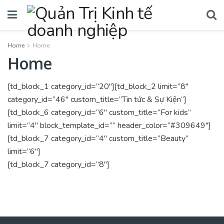
Home
Home
Home
[td_block_1 category_id=”20″][td_block_2 limit=”8″
category_id=”46″ custom_title=”Tin tức & Sự Kiện”]
[td_block_6 category_id=”6″ custom_title=”For kids”
limit=”4″ block_template_id=”” header_color=”#309649″]
[td_block_7 category_id=”4″ custom_title=”Beauty”
limit=”6″]
[td_block_7 category_id=”8″]