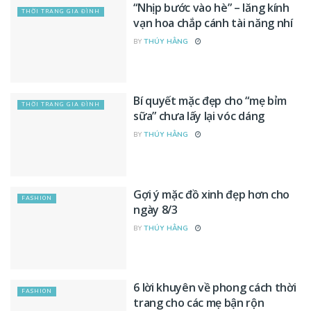
“Nhịp bước vào hè” – lăng kính
THỜI TRANG GIA ĐÌNH
vạn hoa chắp cánh tài năng nhí
BY
THÚY HẰNG
Bí quyết mặc đẹp cho “mẹ bỉm
THỜI TRANG GIA ĐÌNH
sữa” chưa lấy lại vóc dáng
BY
THÚY HẰNG
Gợi ý mặc đồ xinh đẹp hơn cho
FASHION
ngày 8/3
BY
THÚY HẰNG
6 lời khuyên về phong cách thời
FASHION
trang cho các mẹ bận rộn