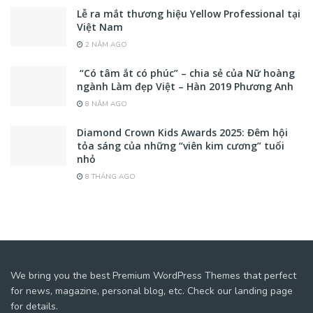
Lễ ra mắt thương hiệu Yellow Professional tại
Việt Nam
2 NĂM AGO
“Có tâm ắt có phúc” – chia sẻ của Nữ hoàng
ngành Làm đẹp Việt – Hàn 2019 Phương Anh
8 NĂM AGO
Diamond Crown Kids Awards 2025: Đêm hội
tỏa sáng của những “viên kim cương” tuổi
nhỏ
8 THÁNG AGO
We bring you the best Premium WordPress Themes that perfect
for news, magazine, personal blog, etc. Check our landing page
for details.