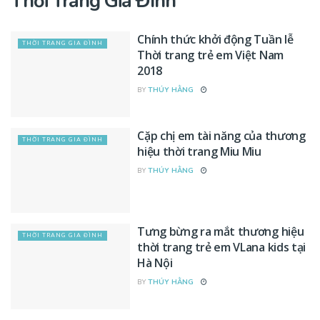
Thời Trang Gia Đình
Chính thức khởi động Tuần lễ
THỜI TRANG GIA ĐÌNH
Thời trang trẻ em Việt Nam
2018
BY
THÚY HẰNG
Cặp chị em tài năng của thương
THỜI TRANG GIA ĐÌNH
hiệu thời trang Miu Miu
BY
THÚY HẰNG
Tưng bừng ra mắt thương hiệu
THỜI TRANG GIA ĐÌNH
thời trang trẻ em VLana kids tại
Hà Nội
BY
THÚY HẰNG