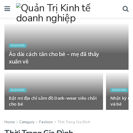
FASHION
Áo dài cách tân cho bé – mẹ đã thấy
xuân về
FASHION
FASHION
Bật mí địa chỉ sắm đồ Dark–wear siêu chất
Nhật ký 6
cho bé
và bé
Home
Category
Fashion
Thời Trang Gia Đình