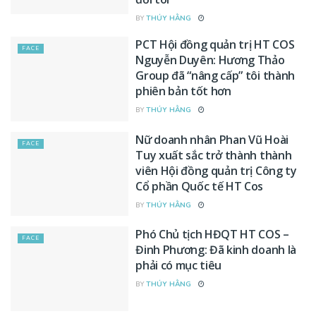
BY
THÚY HẰNG
PCT Hội đồng quản trị HT COS
FACE
Nguyễn Duyên: Hương Thảo
Group đã “nâng cấp” tôi thành
phiên bản tốt hơn
BY
THÚY HẰNG
Nữ doanh nhân Phan Vũ Hoài
FACE
Tuy xuất sắc trở thành thành
viên Hội đồng quản trị Công ty
Cổ phần Quốc tế HT Cos
BY
THÚY HẰNG
Phó Chủ tịch HĐQT HT COS –
FACE
Đinh Phương: Đã kinh doanh là
phải có mục tiêu
BY
THÚY HẰNG