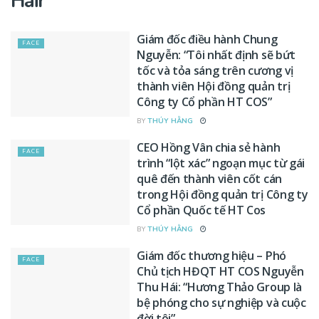
Hair
Giám đốc điều hành Chung
FACE
Nguyễn: “Tôi nhất định sẽ bứt
tốc và tỏa sáng trên cương vị
thành viên Hội đồng quản trị
Công ty Cổ phần HT COS”
BY
THÚY HẰNG
CEO Hồng Vân chia sẻ hành
FACE
trình “lột xác” ngoạn mục từ gái
quê đến thành viên cốt cán
trong Hội đồng quản trị Công ty
Cổ phần Quốc tế HT Cos
BY
THÚY HẰNG
Giám đốc thương hiệu – Phó
FACE
Chủ tịch HĐQT HT COS Nguyễn
Thu Hái: “Hương Thảo Group là
bệ phóng cho sự nghiệp và cuộc
đời tôi”