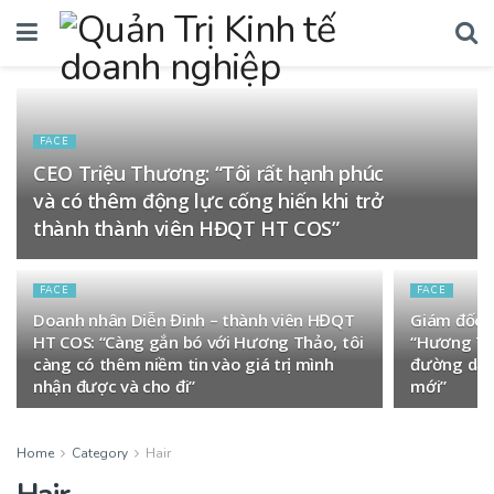
FACE
CEO Triệu Thương: “Tôi rất hạnh phúc
và có thêm động lực cống hiến khi trở
thành thành viên HĐQT HT COS”
FACE
FACE
Doanh nhân Diễn Đinh – thành viên HĐQT
Giám đốc 
HT COS: “Càng gắn bó với Hương Thảo, tôi
“Hương Th
càng có thêm niềm tin vào giá trị mình
đường dẫn 
nhận được và cho đi”
mới”
Home
Category
Hair