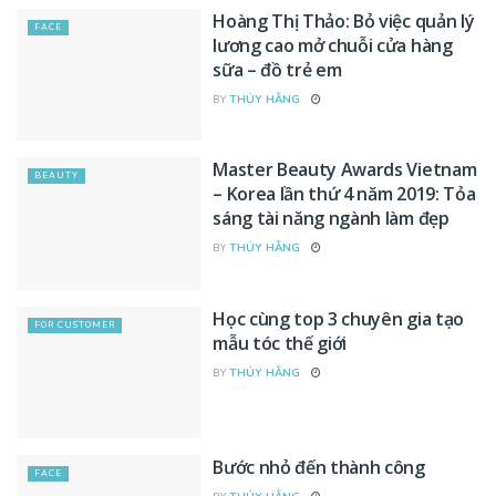
Hoàng Thị Thảo: Bỏ việc quản lý
FACE
lương cao mở chuỗi cửa hàng
sữa – đồ trẻ em
BY
THÚY HẰNG
Master Beauty Awards Vietnam
BEAUTY
– Korea lần thứ 4 năm 2019: Tỏa
sáng tài năng ngành làm đẹp
BY
THÚY HẰNG
Học cùng top 3 chuyên gia tạo
FOR CUSTOMER
mẫu tóc thế giới
BY
THÚY HẰNG
Bước nhỏ đến thành công
FACE