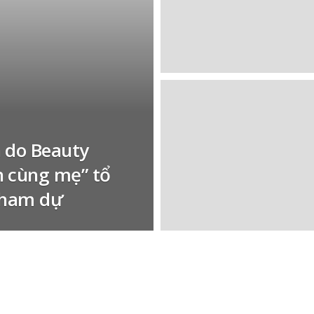
 do Beauty
h cùng mẹ” tổ
 tham dự