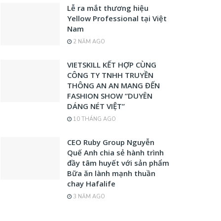
Lễ ra mắt thương hiệu
Yellow Professional tại Việt
Nam
2 NĂM AGO
VIETSKILL KẾT HỢP CÙNG
CÔNG TY TNHH TRUYỀN
THÔNG AN AN MANG ĐẾN
FASHION SHOW “DUYÊN
DÁNG NÉT VIỆT”
10 THÁNG AGO
CEO Ruby Group Nguyễn
Quế Anh chia sẻ hành trình
đầy tâm huyết với sản phẩm
Bữa ăn lành mạnh thuần
chay Hafalife
3 NĂM AGO