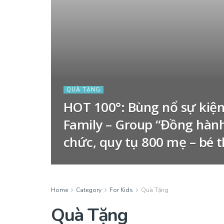
QUÀ TẶNG
HOT 100°: Bùng nổ sự kiện
Family – Group “Đồng hàn
chức, quy tụ 800 mẹ – bé
Home
Category
For Kids
Quà Tặng
Quà Tặng