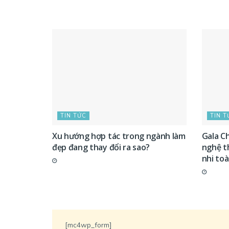
TIN TỨC
TIN T
Xu hướng hợp tác trong ngành làm
Gala Ch
đẹp đang thay đổi ra sao?
nghệ t
nhi to
[mc4wp_form]