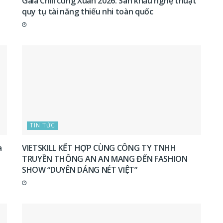
Gala Chill cùng Xuân 2026: Sân khấu nghệ thuật
quy tụ tài năng thiếu nhi toàn quốc
TIN TỨC
a
VIETSKILL KẾT HỢP CÙNG CÔNG TY TNHH
TRUYỀN THÔNG AN AN MANG ĐẾN FASHION
SHOW “DUYÊN DÁNG NÉT VIỆT”