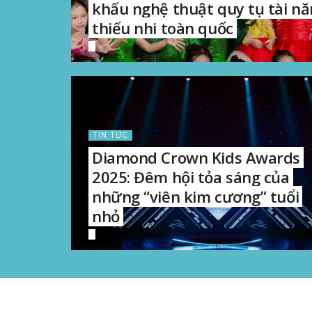
khấu nghệ thuật quy tụ tài n
thiếu nhi toàn quốc
TIN TỨC
Diamond Crown Kids Awards
2025: Đêm hội tỏa sáng của
những “viên kim cương” tuổi
nhỏ