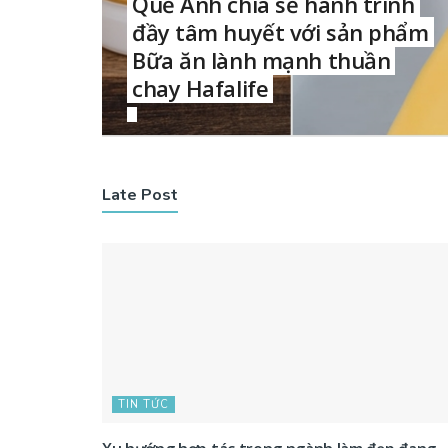
Quế Anh chia sẻ hành trình
đầy tâm huyết với sản phẩm
Bữa ăn lành mạnh thuần
chay Hafalife
Late Post
TIN TỨC