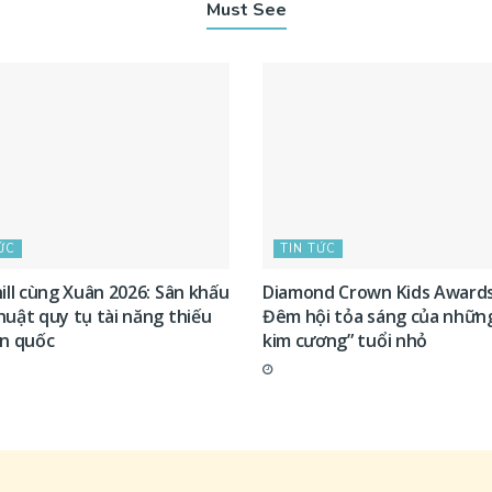
Must See
ỨC
TIN TỨC
ill cùng Xuân 2026: Sân khấu
Diamond Crown Kids Awards
huật quy tụ tài năng thiếu
Đêm hội tỏa sáng của những
àn quốc
kim cương” tuổi nhỏ