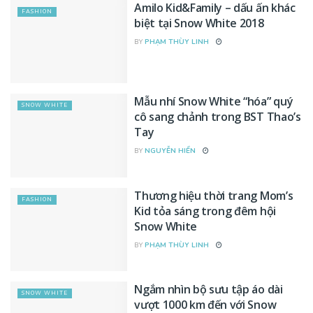
Amilo Kid&Family – dấu ấn khác
FASHION
biệt tại Snow White 2018
BY
PHẠM THÙY LINH
Mẫu nhí Snow White “hóa” quý
SNOW WHITE
cô sang chảnh trong BST Thao’s
Tay
BY
NGUYỄN HIỂN
Thương hiệu thời trang Mom’s
FASHION
Kid tỏa sáng trong đêm hội
Snow White
BY
PHẠM THÙY LINH
Ngắm nhìn bộ sưu tập áo dài
SNOW WHITE
vượt 1000 km đến với Snow