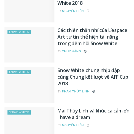
White 2018
BY
NGUYỄN HIỂN
Các thiên thần nhí của L’espace
SNOW WHITE
Art tự tin thể hiện tài năng
trong đêm hội Snow White
BY
THÚY HẰNG
Snow White chung nhịp đập
SNOW WHITE
cùng Chung kết lượt về AFF Cup
2018
BY
PHẠM THÙY LINH
Mai Thùy Linh và khúc ca cảm ơn
SNOW WHITE
I have a dream
BY
NGUYỄN HIỂN