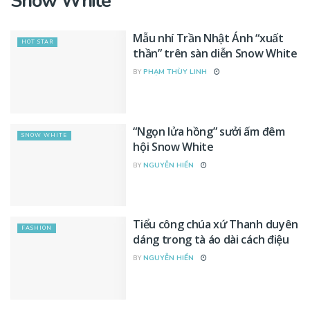
Snow White
Mẫu nhí Trần Nhật Ánh “xuất
HOT STAR
thần” trên sàn diễn Snow White
BY
PHẠM THÙY LINH
“Ngọn lửa hồng” sưởi ấm đêm
SNOW WHITE
hội Snow White
BY
NGUYỄN HIỂN
Tiểu công chúa xứ Thanh duyên
FASHION
dáng trong tà áo dài cách điệu
BY
NGUYỄN HIỂN