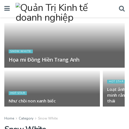
SNOW WHITE
Họa mi Đồng Hiền Trang Anh
HOT STAR
Loạt ảnh 
HOT STAR
minh rằng:
Như chồi non xanh biếc
thái
Home
Category
Snow White