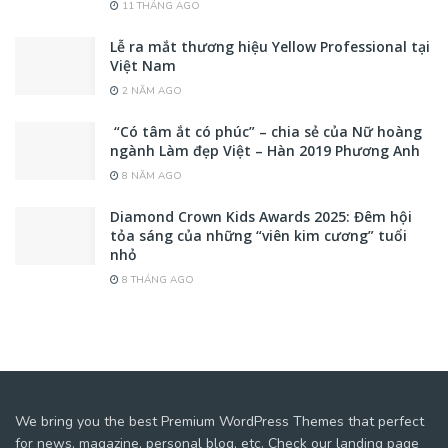
11 THÁNG AGO
Lễ ra mắt thương hiệu Yellow Professional tại
Việt Nam
2 NĂM AGO
“Có tâm ắt có phúc” – chia sẻ của Nữ hoàng
ngành Làm đẹp Việt – Hàn 2019 Phương Anh
8 NĂM AGO
Diamond Crown Kids Awards 2025: Đêm hội
tỏa sáng của những “viên kim cương” tuổi
nhỏ
8 THÁNG AGO
We bring you the best Premium WordPress Themes that perfect
for news, magazine, personal blog, etc. Check our landing page