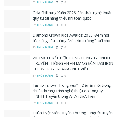
BY
THÚY HẰNG
0
Gala Chill cùng Xuân 2026: Sân khấu nghệ thuật
quy tụ tài năng thiếu nhi toàn quốc
BY
THÚY HẰNG
0
Diamond Crown Kids Awards 2025: Đêm hội
tỏa sáng của những “viên kim cương” tuổi nhỏ
BY
THÚY HẰNG
0
VIETSKILL KẾT HỢP CÙNG CÔNG TY TNHH
TRUYỀN THÔNG AN AN MANG ĐẾN FASHION
SHOW “DUYÊN DÁNG NÉT VIỆT”
BY
THÚY HẰNG
0
Fashion show “Trong veo” – Dấu ấn mới trong
chuỗi chương trình nghệ thuật do Công ty
TNHH Truyền thông An An thực hiện
BY
THÚY HẰNG
0
Huấn luyện viên Huyền Thương – Người truyền