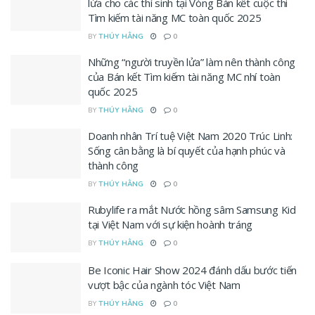
lửa cho các thí sinh tại Vòng Bán kết cuộc thi
Tìm kiếm tài năng MC toàn quốc 2025
BY
THÚY HẰNG
0
Những “người truyền lửa” làm nên thành công
của Bán kết Tìm kiếm tài năng MC nhí toàn
quốc 2025
BY
THÚY HẰNG
0
Doanh nhân Trí tuệ Việt Nam 2020 Trúc Linh:
Sống cân bằng là bí quyết của hạnh phúc và
thành công
BY
THÚY HẰNG
0
Rubylife ra mắt Nước hồng sâm Samsung Kid
tại Việt Nam với sự kiện hoành tráng
BY
THÚY HẰNG
0
Be Iconic Hair Show 2024 đánh dấu bước tiến
vượt bậc của ngành tóc Việt Nam
BY
THÚY HẰNG
0