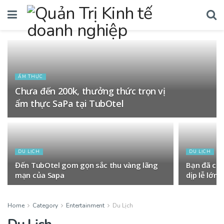
ẨM THỰC
Chưa đến 200k, thưởng thức trọn vị
ẩm thực SaPa tại TubOtel
DU LỊCH
DU LỊCH
Đến TubOtel gom gọn sắc thu vàng lãng
Bạn đã có 
mạn của Sapa
dịp lễ lớn 
Home
Category
Entertainment
Du Lịch