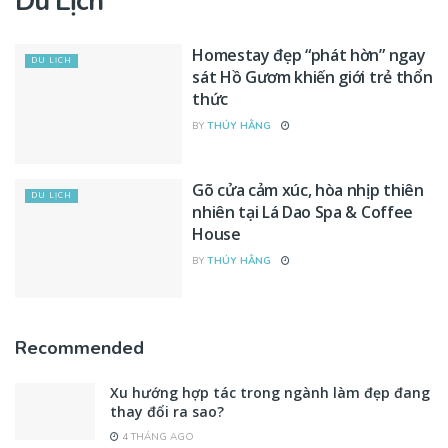
Du Lịch
Homestay đẹp “phát hờn” ngay
DU LỊCH
sát Hồ Gươm khiến giới trẻ thổn
thức
BY
THÚY HẰNG
Gõ cửa cảm xúc, hòa nhịp thiên
DU LỊCH
nhiên tại Lá Dao Spa & Coffee
House
BY
THÚY HẰNG
Recommended
Xu hướng hợp tác trong ngành làm đẹp đang
thay đổi ra sao?
4 THÁNG AGO