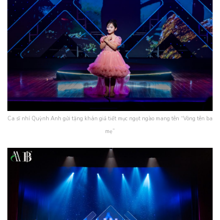
Ca sĩ nhí Quỳnh Anh gửi tặng khán giả tiết mục ngọt ngào mang tên “Vòng tên ba
mẹ”