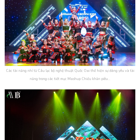
Các tài năng nhí từ Câu lạc bộ nghệ thuật Quốc Oai thể hiện sự đáng yêu và tài
năng trong các tiết mục Mashup Chiếu khăn piêu…