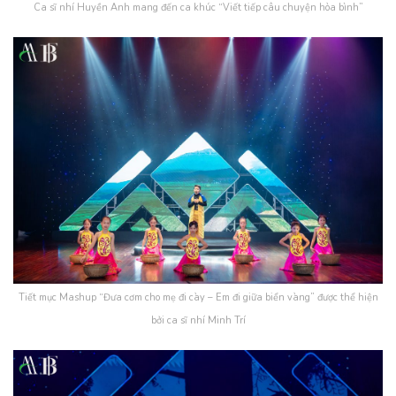
Ca sĩ nhí Huyền Anh mang đến ca khúc “Viết tiếp câu chuyện hòa bình”
Tiết mục Mashup “Đưa cơm cho mẹ đi cày – Em đi giữa biển vàng” được thể hiện
bởi ca sĩ nhí Minh Trí