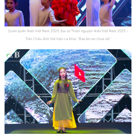
Quán quân Ikids Việt Nam 2020, Đại sứ Thiện nguyện Ikids Việt Nam 2025 –
Trần Châu Anh thể hiện ca khúc “Bao lời con chưa nói”