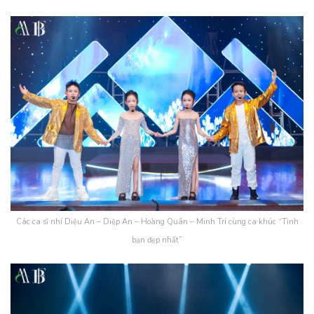
Các ca sĩ nhí Diệu An – Diệp An – Hoàng Quân – Minh Trí cùng ca khúc “Tình
bạn đẹp nhất”