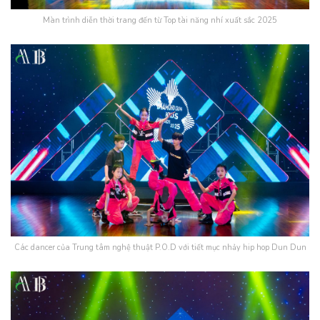
Màn trình diễn thời trang đến từ Top tài năng nhí xuất sắc 2025
Các dancer của Trung tâm nghệ thuật P.O.D với tiết mục nhảy hip hop Dun Dun