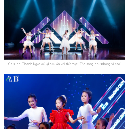
Ca sĩ nhí Thanh Ngọc để lại dấu ấn với tiết mục “Tỏa sáng như những vì sao”