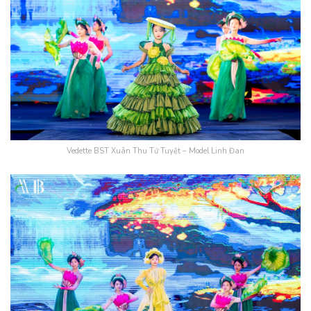
Vedette BST Xuân Thu Tứ Tuyệt – Model Linh Đan