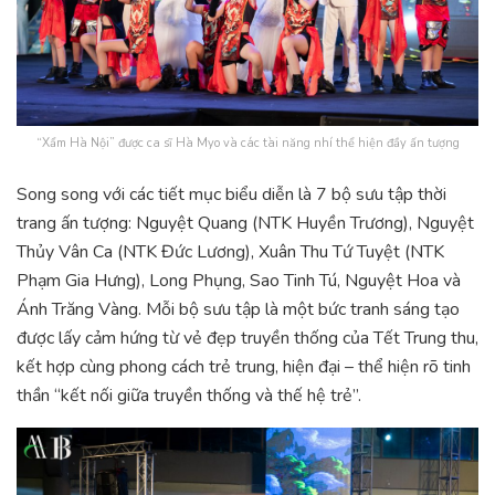
“Xẩm Hà Nội” được ca sĩ Hà Myo và các tài năng nhí thể hiện đầy ấn tượng
Song song với các tiết mục biểu diễn là 7 bộ sưu tập thời
trang ấn tượng: Nguyệt Quang (NTK Huyền Trương), Nguyệt
Thủy Vân Ca (NTK Đức Lương), Xuân Thu Tứ Tuyệt (NTK
Phạm Gia Hưng), Long Phụng, Sao Tinh Tú, Nguyệt Hoa và
Ánh Trăng Vàng. Mỗi bộ sưu tập là một bức tranh sáng tạo
được lấy cảm hứng từ vẻ đẹp truyền thống của Tết Trung thu,
kết hợp cùng phong cách trẻ trung, hiện đại – thể hiện rõ tinh
thần “kết nối giữa truyền thống và thế hệ trẻ”.