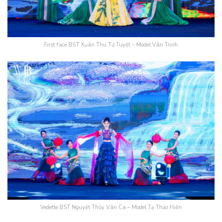
First face BST Xuân Thu Tứ Tuyệt – Model Vân Trinh
Vedette BST Nguyệt Thủy Vân Ca – Model Tạ Thảo Hiền