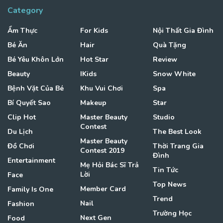
Category
Ẩm Thực
For Kids
Nội Thất Gia Đình
Bé Ăn
Hair
Quà Tặng
Bé Yêu Khôn Lớn
Hot Star
Review
Beauty
IKids
Snow White
Bệnh Vặt Của Bé
Khu Vui Chơi
Spa
Bí Quyết Sao
Makeup
Star
Clip Hot
Master Beauty
Studio
Contest
Du Lịch
The Best Look
Master Beauty
Đồ Chơi
Thời Trang Gia
Contest 2019
Đình
Entertainment
Mẹ Hỏi Bác Sĩ Trả
Tin Tức
Lời
Face
Top News
Member Card
Family Is One
Trend
Nail
Fashion
Trường Học
Next Gen
Food