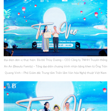
Đại diện đơn vị thực hiện: Bà Đỗ Thùy Dương – CEO Công ty TNHH Truyền thông
An An (Beauty Family) – Tổng đạo diễn chương trình nhận bằng khen từ Ông Trần
Quang Vinh – Phó Giám đốc Trung tâm Triển lãm Văn hóa Nghệ thuật Việt Nam