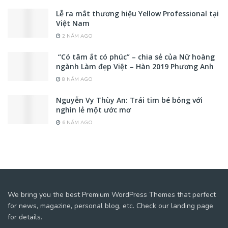
Lễ ra mắt thương hiệu Yellow Professional tại
Việt Nam
2 NĂM AGO
“Có tâm ắt có phúc” – chia sẻ của Nữ hoàng
ngành Làm đẹp Việt – Hàn 2019 Phương Anh
8 NĂM AGO
Nguyễn Vy Thùy An: Trái tim bé bỏng với
nghìn lẻ một ước mơ
6 NĂM AGO
We bring you the best Premium WordPress Themes that perfect
for news, magazine, personal blog, etc. Check our landing page
for details.