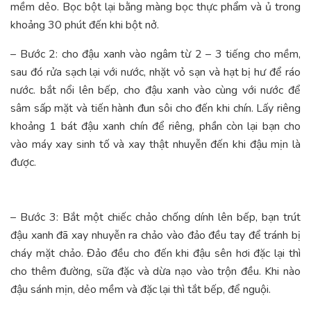
mềm dẻo. Bọc bột lại bằng màng bọc thực phẩm và ủ trong
khoảng 30 phút đến khi bột nở.
– Bước 2: cho đậu xanh vào ngâm từ 2 – 3 tiếng cho mềm,
sau đó rửa sạch lại với nước, nhặt vỏ sạn và hạt bị hư để ráo
nước. bắt nổi lên bếp, cho đậu xanh vào cùng với nước để
sâm sấp mặt và tiến hành đun sôi cho đến khi chín. Lấy riêng
khoảng 1 bát đậu xanh chín để riêng, phần còn lại bạn cho
vào máy xay sinh tố và xay thật nhuyễn đến khi đậu mịn là
được.
– Bước 3: Bắt một chiếc chảo chống dính lên bếp, bạn trút
đậu xanh đã xay nhuyễn ra chảo vào đảo đều tay để tránh bị
cháy mặt chảo. Đảo đều cho đến khi đậu sên hơi đặc lại thì
cho thêm đường, sữa đặc và dừa nạo vào trộn đều. Khi nào
đậu sánh mịn, dẻo mềm và đặc lại thì tắt bếp, để nguội.