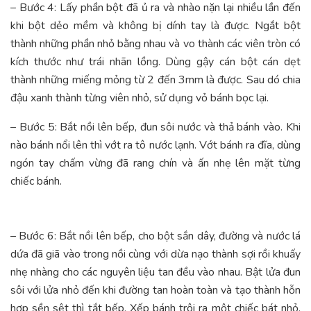
– Bước 4: Lấy phần bột đã ủ ra và nhào nặn lại nhiều lần đến
khi bột dẻo mềm và không bị dính tay là được. Ngắt bột
thành những phần nhỏ bằng nhau và vo thành các viên tròn có
kích thước như trái nhãn lồng. Dùng gậy cán bột cán dẹt
thành những miếng mỏng từ 2 đến 3mm là được. Sau dó chia
đậu xanh thành từng viên nhỏ, sử dụng vỏ bánh bọc lại.
– Bước 5: Bắt nồi lên bếp, đun sôi nước và thả bánh vào. Khi
nào bánh nổi lên thì vớt ra tô nước lạnh. Vớt bánh ra đĩa, dùng
ngón tay chấm vừng đã rang chín và ấn nhẹ lên mặt từng
chiếc bánh.
– Bước 6: Bắt nồi lên bếp, cho bột sắn dây, đường và nước lá
dứa đã giã vào trong nồi cùng với dừa nạo thành sợi rồi khuấy
nhẹ nhàng cho các nguyên liệu tan đều vào nhau. Bật lửa đun
sôi với lửa nhỏ đến khi đường tan hoàn toàn và tạo thành hỗn
hợp sền sệt thì tắt bếp. Xếp bánh trôi ra một chiếc bát nhỏ,